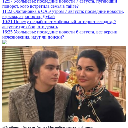
12:57
Усольцевы: последние новости 7 августа, пугающий
поворот, кого встретила семья в тайге?
11:22
Обстановка в ОАЭ утром 7 августа: последние новости,
взрывы, аэропорты, Дубай
10:21
Почему не работает мобильный интернет сегодня, 7
августа: где сбои, что делать
16:25
Усольцевы: последние новости 6 августа, все версии
исчезновения, идут ли поиски?
«Особенный» сын Анны Нетребко уехал в Данию