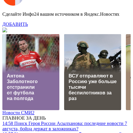
Сделайте Инфо24 вашим источником в Яндекс.Новостях
ДОБАВИТЬ
Антона
ВСУ отправляют в
Заболотного
Россию уже больше
р
отстранили
тысячи
п
от футбола
беспилотников за
на полгода
раз
Новости СМИ2
ГЛАВНОЕ ЗА ДЕНЬ
14:58
Поиск Героя России Асылханова: последние новости 7
августа, бойца держат в заложниках?