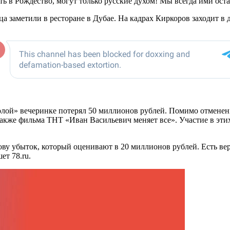
ь в Рождество, могут только русские духом! Мы всегда ими оста
а заметили в ресторане в Дубае. На кадрах Киркоров заходит в
голой» вечеринке потерял 50 миллионов рублей. Помимо отмененн
акже фильма ТНТ «Иван Васильевич меняет все». Участие в этих
ву убыток, который оценивают в 20 миллионов рублей. Есть вер
ет 78.ru.