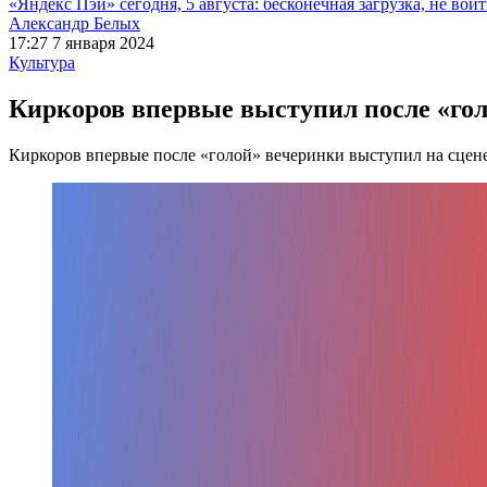
«Яндекс Пэй» сегодня, 5 августа: бесконечная загрузка, не войт
Александр Белых
17:27 7 января 2024
Культура
Киркоров впервые выступил после «голо
Киркоров впервые после «голой» вечеринки выступил на сцене