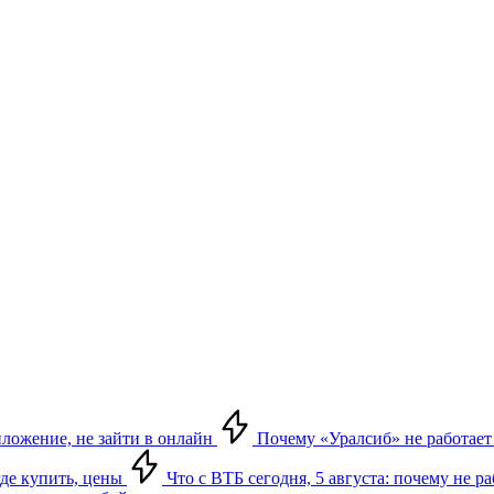
риложение, не зайти в онлайн
Почему «Уралсиб» не работает 
где купить, цены
Что с ВТБ сегодня, 5 августа: почему не р