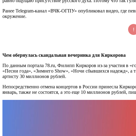
равно ощущаю присутствие русского духа. Потому что так гулят
Ранее Telegram-канал «ВЧК-ОГПУ» опубликовал видео, где певц
окружение.
Чем обернулась скандальная вечеринка для Киркорова
По данным портала 78.ru, Филипп Киркоров из-за участия в «
«Песни года», «Зимнего Show», «Ночи сбывшихся надежд», а т
артисту 30 миллионов рублей.
Непосредственно отмена концертов в России принесла Киркоро
январь, также не состоятся, а это еще 10 миллионов рублей, пиш