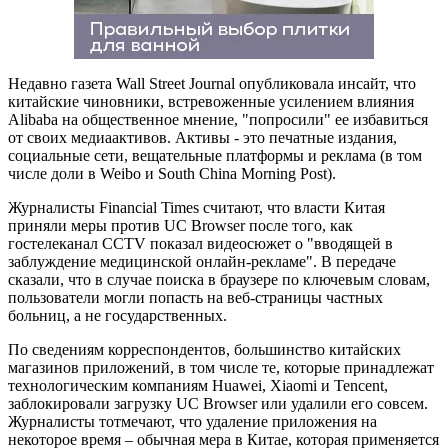
Недавно газета Wall Street Journal опубликовала инсайт, что
китайские чиновники, встревоженные усилением влияния
Alibaba на общественное мнение, "попросили" ее избавиться
от своих медиаактивов. Активы - это печатные издания,
социальные сети, вещательные платформы и реклама (в том
числе доли в Weibo и South China Morning Post).
Журналисты Financial Times считают, что власти Китая
приняли меры против UC Browser после того, как
гостелеканал CCTV показал видеосюжет о "вводящей в
заблуждение медицинской онлайн-рекламе". В передаче
сказали, что в случае поиска в браузере по ключевым словам,
пользователи могли попасть на веб-страницы частных
больниц, а не государственных.
По сведениям корреспондентов, большинство китайских
магазинов приложений, в том числе те, которые принадлежат
технологическим компаниям Huawei, Xiaomi и Tencent,
заблокировали загрузку UC Browser или удалили его совсем.
Журналисты тотмечают, что удаление приложения на
некоторое время – обычная мера в Китае, которая применяется