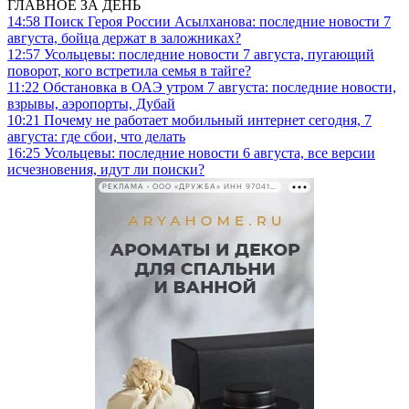
ГЛАВНОЕ ЗА ДЕНЬ
14:58
Поиск Героя России Асылханова: последние новости 7
августа, бойца держат в заложниках?
12:57
Усольцевы: последние новости 7 августа, пугающий
поворот, кого встретила семья в тайге?
11:22
Обстановка в ОАЭ утром 7 августа: последние новости,
взрывы, аэропорты, Дубай
10:21
Почему не работает мобильный интернет сегодня, 7
августа: где сбои, что делать
16:25
Усольцевы: последние новости 6 августа, все версии
исчезновения, идут ли поиски?
РЕКЛАМА • ООО «ДРУЖБА» ИНН 9704146411