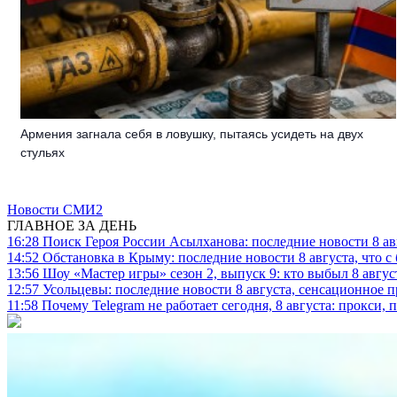
Армения загнала себя в ловушку, пытаясь усидеть на двух
стульях
Новости СМИ2
ГЛАВНОЕ ЗА ДЕНЬ
16:28
Поиск Героя России Асылханова: последние новости 8 а
14:52
Обстановка в Крыму: последние новости 8 августа, что с
13:56
Шоу «Мастер игры» сезон 2, выпуск 9: кто выбыл 8 авгус
12:57
Усольцевы: последние новости 8 августа, сенсационное 
11:58
Почему Telegram не работает сегодня, 8 августа: прокси, 