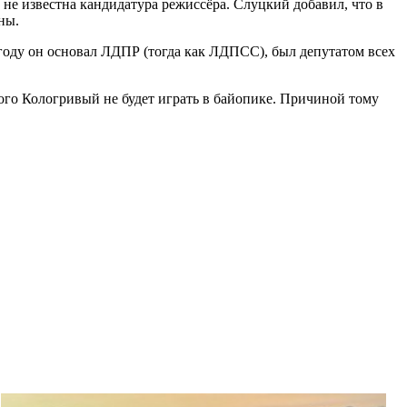
 не известна кандидатура режиссёра. Слуцкий добавил, что в
ны.
году он основал ЛДПР (тогда как ЛДПСС), был депутатом всех
ого Кологривый не будет играть в байопике. Причиной тому