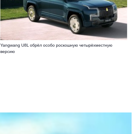
Yangwang U8L обрёл особо роскошную четырёхместную
версию