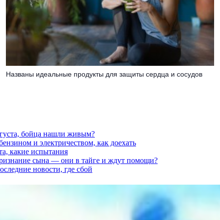
Названы идеальные продукты для защиты сердца и сосудов
вгуста, бойца нашли живым?
 бензином и электричеством, как доехать
та, какие испытания
признание сына — они в тайге и ждут помощи?
последние новости, где сбой