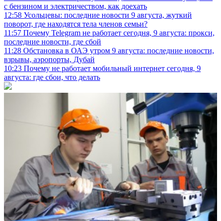
с бензином и электричеством, как доехать
12:58
Усольцевы: последние новости 9 августа, жуткий
поворот, где находятся тела членов семьи?
11:57
Почему Telegram не работает сегодня, 9 августа: прокси,
последние новости, где сбой
11:28
Обстановка в ОАЭ утром 9 августа: последние новости,
взрывы, аэропорты, Дубай
10:23
Почему не работает мобильный интернет сегодня, 9
августа: где сбои, что делать