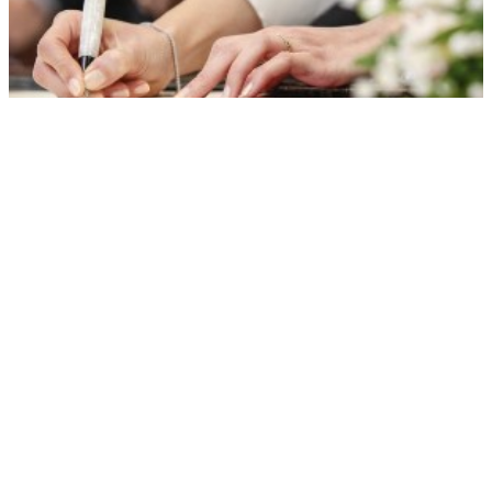
Стало известно, на сколько подорожали свадьбы в Москве
РЕКЛАМА • ООО «ДРУЖБА» ИНН 9704146411