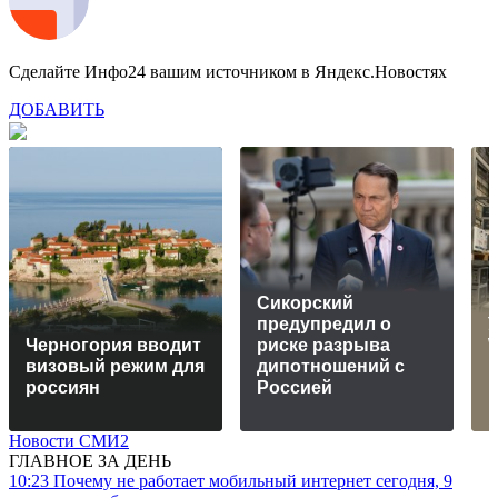
Сделайте Инфо24 вашим источником в Яндекс.Новостях
ДОБАВИТЬ
Сикорский
предупредил о
У
Черногория вводит
риске разрыва
W
визовый режим для
дипотношений с
п
россиян
Россией
Новости СМИ2
ГЛАВНОЕ ЗА ДЕНЬ
10:23
Почему не работает мобильный интернет сегодня, 9