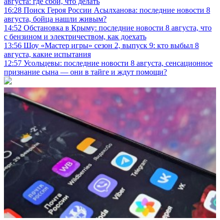
августа: где сбои, что делать
16:28
Поиск Героя России Асылханова: последние новости 8
августа, бойца нашли живым?
14:52
Обстановка в Крыму: последние новости 8 августа, что
с бензином и электричеством, как доехать
13:56
Шоу «Мастер игры» сезон 2, выпуск 9: кто выбыл 8
августа, какие испытания
12:57
Усольцевы: последние новости 8 августа, сенсационное
признание сына — они в тайге и ждут помощи?