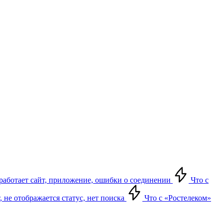
е работает сайт, приложение, ошибки о соединении
Что с
т, не отображается статус, нет поиска
Что с «Ростелеком»