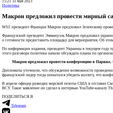
15:21 31 мая 2023
Политика
Макрон предложил провести мирный с
WSJ: президент Франции Макрон предложил Зеленскому пров
Французский президент Эммануэль Макрон предложил украинс
о готовности предоставить площадку для мероприятия. Об этом с
По информации издания, президент Украины в текущем году п
этого разговора политики начали обсуждать планы по организа
Макрон предложил провести конференцию в Париже, 
Дипломаты уточнили, что обсуждение возможности проведения 
французский лидер тогда попытался убедить коллегу, что конф
В апреле офицер разведки морской пехоты США в отставке Ск
ВСУ. Такое заявление он сделал в интервью YouTube-каналу Th
ПОДЕЛИТЬСЯ В
Telegram