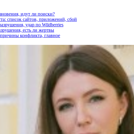
езновения, идут ли поиски?
ста: список сайтов, приложений, сбой
азрушения, удар по Wildberries
азрушения, есть ли жертвы
, причины конфликта, главное