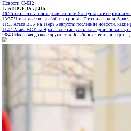
Новости СМИ2
ГЛАВНОЕ ЗА ДЕНЬ
16:25
Усольцевы: последние новости 6 августа, все версии исч
13:37
Что за массовый сбой интернета в России сегодня, 6 авгу
11:11
Атака ВСУ на Тверь 6 августа: последние новости, какие р
11:04
Атака ВСУ на Ярославль 6 августа: последние новости, р
06:48
Массовая драка с оружием в Челябинске: есть ли жертвы