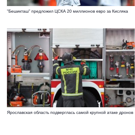
"Бешикташ" предложил ЦСКА 20 миллионов евро за Кисляка
Ярославская область подверглась самой крупной атаке дронов