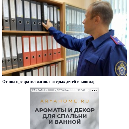
Отчим превратил жизнь пятерых детей в кошмар
РЕКЛАМА • ООО «ДРУЖБА» ИНН 9704146411