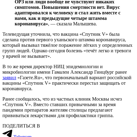
ОРЗ или люди вообще не чувствуют никаких
симптомов. Повышения смертности нет. Вирус
адаптировался к человеку и стал жить вместе с
нами, как и предыдущие четыре штамма
коронавируса»
, — сказала Малышева.
Телеведущая уточнила, что вакцина «Спутник V» была
сделана против первого уханьского штамма коронавируса,
который вызывал тяжёлое поражение лёгких у определенных
групп людей. Однако сегодня болезнь «течёт легко и тревоги
у врачей не вызывает».
В то же время директор НИЦ эпидемиологии и
микробиологии имени Гамалеи Александр Гинцбург ранее
заявил
«Газете.Ru», что первоначальный вариант российской
вакцины «Спутник V» практически перестал защищать от
коронавируса.
Ранее сообщалось, что из частных клиник Москвы исчез
«Спутник V». Вместо ставших привычными за время
пандемии препаратов жителям столицы предлагают
прививаться лекарствами для профилактики гриппа.
ПОДЕЛИТЬСЯ В
Telegram