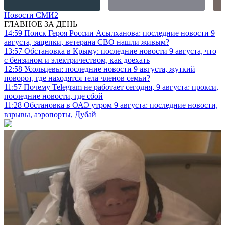
Новости СМИ2
ГЛАВНОЕ ЗА ДЕНЬ
14:59
Поиск Героя России Асылханова: последние новости 9
августа, зацепки, ветерана СВО нашли живым?
13:57
Обстановка в Крыму: последние новости 9 августа, что
с бензином и электричеством, как доехать
12:58
Усольцевы: последние новости 9 августа, жуткий
поворот, где находятся тела членов семьи?
11:57
Почему Telegram не работает сегодня, 9 августа: прокси,
последние новости, где сбой
11:28
Обстановка в ОАЭ утром 9 августа: последние новости,
взрывы, аэропорты, Дубай