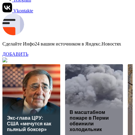
Vkontakte
Сделайте Инфо24 вашим источником в Яндекс.Новостях
ДОБАВИТЬ
В масштабном
Экс-глава ЦРУ:
пожаре в Перми
США «мечутся как
обвинили
о
пьяный боксер»
холодильник
к