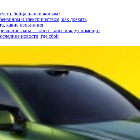
вгуста, бойца нашли живым?
 бензином и электричеством, как доехать
та, какие испытания
признание сына — они в тайге и ждут помощи?
последние новости, где сбой