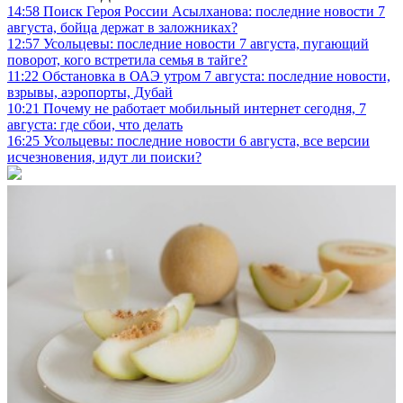
14:58
Поиск Героя России Асылханова: последние новости 7
августа, бойца держат в заложниках?
12:57
Усольцевы: последние новости 7 августа, пугающий
поворот, кого встретила семья в тайге?
11:22
Обстановка в ОАЭ утром 7 августа: последние новости,
взрывы, аэропорты, Дубай
10:21
Почему не работает мобильный интернет сегодня, 7
августа: где сбои, что делать
16:25
Усольцевы: последние новости 6 августа, все версии
исчезновения, идут ли поиски?