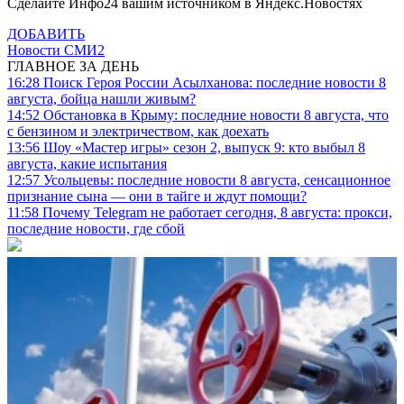
Сделайте Инфо24 вашим источником в Яндекс.Новостях
ДОБАВИТЬ
Новости СМИ2
ГЛАВНОЕ ЗА ДЕНЬ
16:28
Поиск Героя России Асылханова: последние новости 8
августа, бойца нашли живым?
14:52
Обстановка в Крыму: последние новости 8 августа, что
с бензином и электричеством, как доехать
13:56
Шоу «Мастер игры» сезон 2, выпуск 9: кто выбыл 8
августа, какие испытания
12:57
Усольцевы: последние новости 8 августа, сенсационное
признание сына — они в тайге и ждут помощи?
11:58
Почему Telegram не работает сегодня, 8 августа: прокси,
последние новости, где сбой