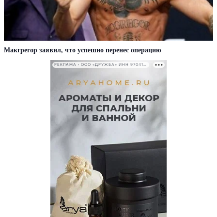
Макгрегор заявил, что успешно перенес операцию
РЕКЛАМА • ООО «ДРУЖБА» ИНН 9704146411