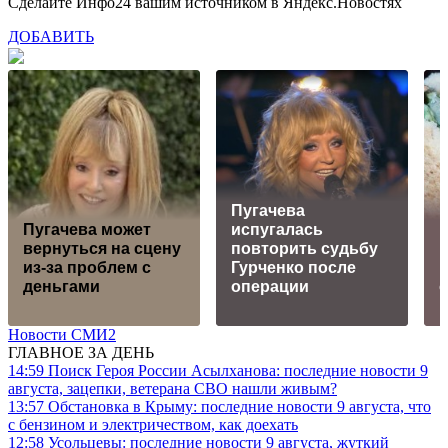
Сделайте Инфо24 вашим источником в Яндекс.Новостях
ДОБАВИТЬ
Пугачева
Пугачева может
испугалась
В
вернуться на сцену
повторить судьбу
р
из-за проблем с
Гурченко после
деньгами
операции
Новости СМИ2
ГЛАВНОЕ ЗА ДЕНЬ
14:59
Поиск Героя России Асылханова: последние новости 9
августа, зацепки, ветерана СВО нашли живым?
13:57
Обстановка в Крыму: последние новости 9 августа, что
с бензином и электричеством, как доехать
12:58
Усольцевы: последние новости 9 августа, жуткий