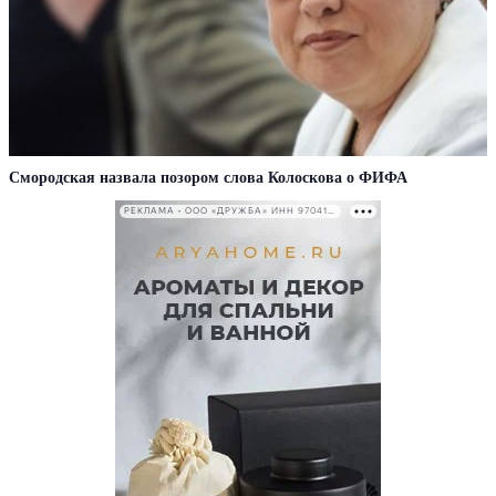
Смородская назвала позором слова Колоскова о ФИФА
РЕКЛАМА • ООО «ДРУЖБА» ИНН 9704146411