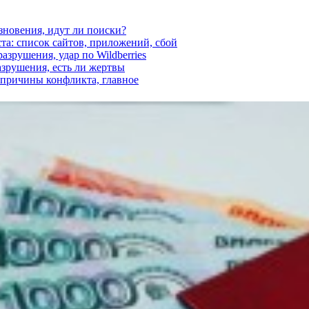
езновения, идут ли поиски?
ста: список сайтов, приложений, сбой
азрушения, удар по Wildberries
азрушения, есть ли жертвы
, причины конфликта, главное