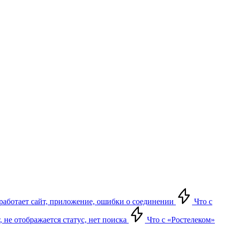
е работает сайт, приложение, ошибки о соединении
Что с
т, не отображается статус, нет поиска
Что с «Ростелеком»