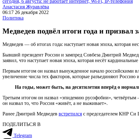
сегодня, 6 августа: не работает интернет, Wi-Fi, IP-телефония
Анастасия Журавлёва
06:17 26 декабря 2022
Политика
Медведев подвёл итоги года и призвал
Медведев — об итогах года: наступает новая эпоха, которая н
Бывший президент России и зампред Совбеза Дмитрий Медведев
заявил, что наступает новая эпоха, которая несёт кардинальны
Первым итогом он назвал вынужденное начало российскими вл
увеличение числа тех факторов, которые разъединяют Россию и
На годы, может быть, на десятилетия вперёд о норма
Третьим итогом он назвал «эпидемию русофобии», четвёртым 
он назвал то, что Россия «живёт, а не выживает».
Ранее Дмитрий Медведев
встретился
с председателем КНР Си Ц
ПОДЕЛИТЬСЯ В
Telegram