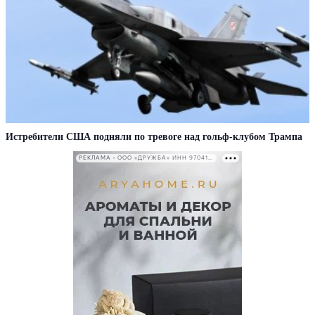
Истребители США подняли по тревоге над гольф-клубом Трампа
РЕКЛАМА • ООО «ДРУЖБА» ИНН 9704146411