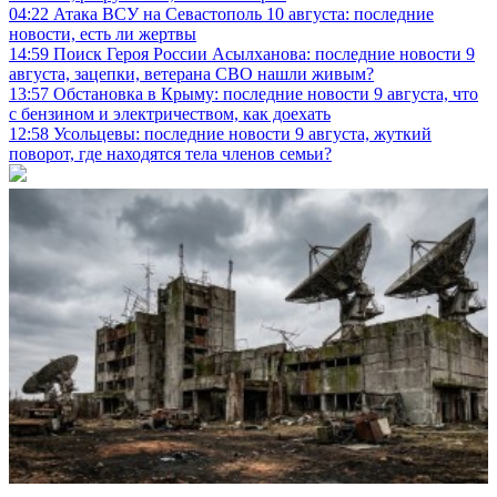
04:22
Атака ВСУ на Севастополь 10 августа: последние
новости, есть ли жертвы
14:59
Поиск Героя России Асылханова: последние новости 9
августа, зацепки, ветерана СВО нашли живым?
13:57
Обстановка в Крыму: последние новости 9 августа, что
с бензином и электричеством, как доехать
12:58
Усольцевы: последние новости 9 августа, жуткий
поворот, где находятся тела членов семьи?