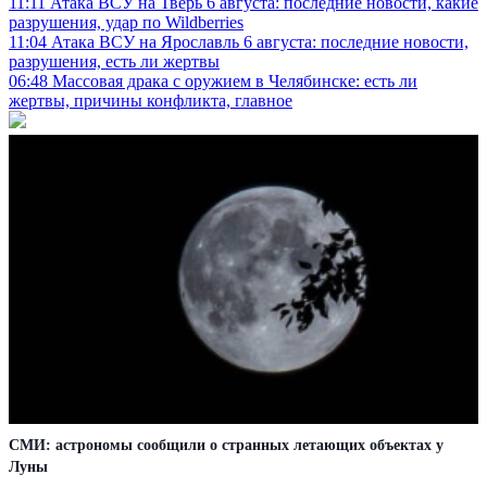
11:11
Атака ВСУ на Тверь 6 августа: последние новости, какие
разрушения, удар по Wildberries
11:04
Атака ВСУ на Ярославль 6 августа: последние новости,
разрушения, есть ли жертвы
06:48
Массовая драка с оружием в Челябинске: есть ли
жертвы, причины конфликта, главное
СМИ: астрономы сообщили о странных летающих объектах у
Луны