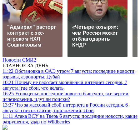
"Адмирал" расторг
«Четыре козыря»:
контракт с экс-
чем Россия может
игроком НХЛ
отблагодарить
Сошниковым
КНДР
Новости СМИ2
ГЛАВНОЕ ЗА ДЕНЬ
11:22
Обстановка в ОАЭ утром 7 августа: последние новости,
взрывы, аэропорты, Дубай
10:21
Почему не работает мобильный интернет сегодня, 7
августа: где сбои, что делать
16:25
Усольцевы: последние новости 6 августа, все версии
исчезновения, идут ли поиски?
13:37
Что за массовый сбой интернета в России сегодня, 6
августа: список сайтов, приложений, сбой
11:11
Атака ВСУ на Тверь 6 августа: последние новости, какие
разрушения, удар по Wildberries