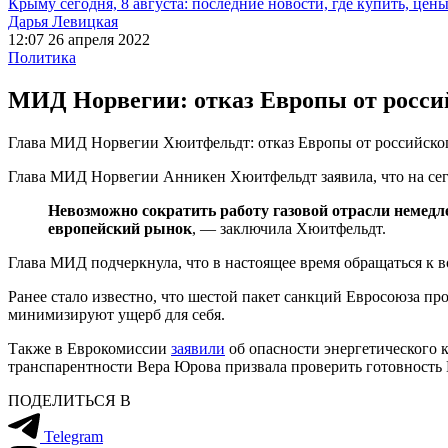
Крыму сегодня, 8 августа: последние новости, где купить, цен
Дарья Левицкая
12:07 26 апреля 2022
Политика
МИД Норвегии: отказ Европы от российс
Глава МИД Норвегии Хюитфельдт: отказ Европы от российского
Глава МИД Норвегии Анникен Хюитфельдт заявила, что на сего
Невозможно сократить работу газовой отрасли немедле
европейский рынок
, — заключила Хюитфельдт.
Глава МИД подчеркнула, что в настоящее время обращаться к 
Ранее стало известно, что шестой пакет санкций Евросоюза пр
минимизируют ущерб для себя.
Также в Еврокомиссии
заявили
об опасности энергетического к
транспарентности Вера Юрова призвала проверить готовность Е
ПОДЕЛИТЬСЯ В
Telegram