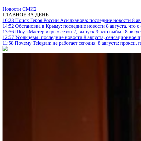
Новости СМИ2
ГЛАВНОЕ ЗА ДЕНЬ
16:28
Поиск Героя России Асылханова: последние новости 8 а
14:52
Обстановка в Крыму: последние новости 8 августа, что с
13:56
Шоу «Мастер игры» сезон 2, выпуск 9: кто выбыл 8 авгус
12:57
Усольцевы: последние новости 8 августа, сенсационное 
11:58
Почему Telegram не работает сегодня, 8 августа: прокси, 