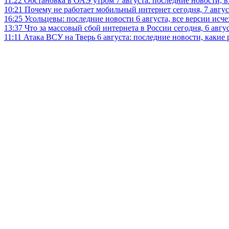
11:22
Обстановка в ОАЭ утром 7 августа: последние новости, 
10:21
Почему не работает мобильный интернет сегодня, 7 август
16:25
Усольцевы: последние новости 6 августа, все версии исч
13:37
Что за массовый сбой интернета в России сегодня, 6 авгу
11:11
Атака ВСУ на Тверь 6 августа: последние новости, какие р