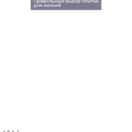
д. 6, к. 1