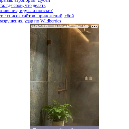
взрывы, аэропорты, Дубай
а: где сбои, что делать
езновения, идут ли поиски?
ста: список сайтов, приложений, сбой
азрушения, удар по Wildberries
РЕКЛАМА • ООО СТРОИТЕЛЬНЫЙ ТОРГОВЫЙ ДОМ «ПЕТРОВИЧ». ИНН: 7802348846