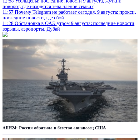
12:58
Усольцевы: последние новости 9 августа, жуткий
поворот, где находятся тела членов семьи?
11:57
Почему Telegram не работает сегодня, 9 августа: прокси,
последние новости, где сбой
11:28
Обстановка в ОАЭ утром 9 августа: последние новости,
взрывы, аэропорты, Дубай
АБН24: Россия обратила в бегство авианосец США