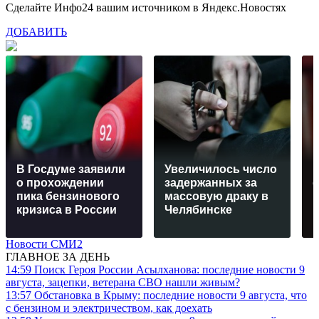
Сделайте Инфо24 вашим источником в Яндекс.Новостях
ДОБАВИТЬ
В Госдуме заявили
Увеличилось число
о прохождении
задержанных за
с
пика бензинового
массовую драку в
в
кризиса в России
Челябинске
Новости СМИ2
ГЛАВНОЕ ЗА ДЕНЬ
14:59
Поиск Героя России Асылханова: последние новости 9
августа, зацепки, ветерана СВО нашли живым?
13:57
Обстановка в Крыму: последние новости 9 августа, что
с бензином и электричеством, как доехать