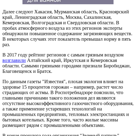
Далее следуют Хакасия, Мурманская область, Красноярский
край, Ленинградская область, Москва, Сахалинская,
Кемеровская, Волгоградская и Свердловская области. В
пробах атмосферного воздуха из этих регионов эксперты
обнаружили повышенное содержание загрязняющих веществ.
В некоторых случаях этот показатель превышал норму в пять
раз.
В 2017 году рейтинг регионов с самым грязным воздухом
возглавили
Алтайский край, Иркутская и Кемеровская
области. Самыми грязными городами признали Биробиджан,
Благовещенск и Братск.
По данным газеты "Известия", плохая экология влияет на
здоровье 15 процентов горожан – например, растет число
страдающих от астмы. В Роспотребнадзоре пояснили, что
главными причинами такого положения дел являются
отсутствие высокоэффективного газоочистного оборудования,
а также применение устаревших технологий на
промышленных предприятиях, тепловых электростанциях и
бытовых котельных. Кроме того, часто жилые массивы
размещают рядом с промышленными объектами.
В конце прошлого года организация "Зеленый патруль"