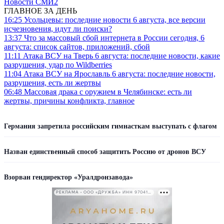
Новости СМИ2
ГЛАВНОЕ ЗА ДЕНЬ
16:25
Усольцевы: последние новости 6 августа, все версии
исчезновения, идут ли поиски?
13:37
Что за массовый сбой интернета в России сегодня, 6
августа: список сайтов, приложений, сбой
11:11
Атака ВСУ на Тверь 6 августа: последние новости, какие
разрушения, удар по Wildberries
11:04
Атака ВСУ на Ярославль 6 августа: последние новости,
разрушения, есть ли жертвы
06:48
Массовая драка с оружием в Челябинске: есть ли
жертвы, причины конфликта, главное
Германия запретила российским гимнасткам выступать с флагом
Назван единственный способ защитить Россию от дронов ВСУ
Взорван гендиректор «Уралдронзавода»
РЕКЛАМА • ООО «ДРУЖБА» ИНН 9704146411