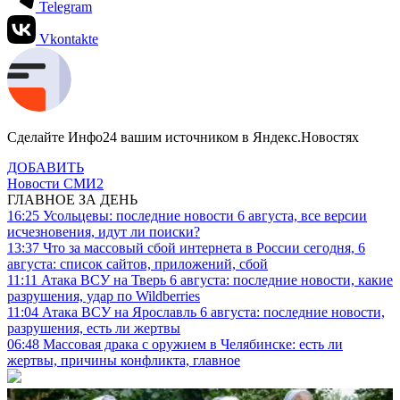
Telegram
Vkontakte
Сделайте Инфо24 вашим источником в Яндекс.Новостях
ДОБАВИТЬ
Новости СМИ2
ГЛАВНОЕ ЗА ДЕНЬ
16:25
Усольцевы: последние новости 6 августа, все версии
исчезновения, идут ли поиски?
13:37
Что за массовый сбой интернета в России сегодня, 6
августа: список сайтов, приложений, сбой
11:11
Атака ВСУ на Тверь 6 августа: последние новости, какие
разрушения, удар по Wildberries
11:04
Атака ВСУ на Ярославль 6 августа: последние новости,
разрушения, есть ли жертвы
06:48
Массовая драка с оружием в Челябинске: есть ли
жертвы, причины конфликта, главное