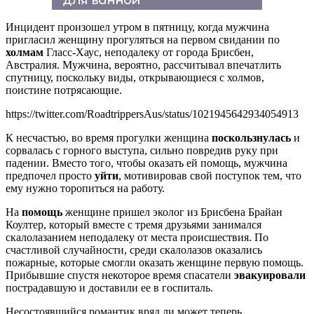
Инцидент произошел утром в пятницу, когда мужчина
пригласил женщину прогуляться на первом свидании по
холмам
Гласс-Хаус, неподалеку от города Брисбен,
Австралия. Мужчина, вероятно, рассчитывал впечатлить
спутницу, поскольку виды, открывающиеся с холмов,
поистине потрясающие.
https://twitter.com/RoadtrippersAus/status/1021945642934054913
К несчастью, во время прогулки женщина
поскользнулась
и
сорвалась с горного выступа, сильно повредив руку при
падении. Вместо того, чтобы оказать ей помощь, мужчина
предпочел просто
уйти
, мотивировав свой поступок тем, что
ему нужно торопиться на работу.
На
помощь
женщине пришел эколог из Брисбена Брайан
Коултер, который вместе с тремя друзьями занимался
скалолазанием неподалеку от места происшествия. По
счастливой случайности, среди скалолазов оказались
пожарные, которые смогли оказать женщине первую помощь.
Прибывшие спустя некоторое время спасатели
эвакуировали
пострадавшую и доставили ее в госпиталь.
Несостоявшийся романтик вряд ли может теперь