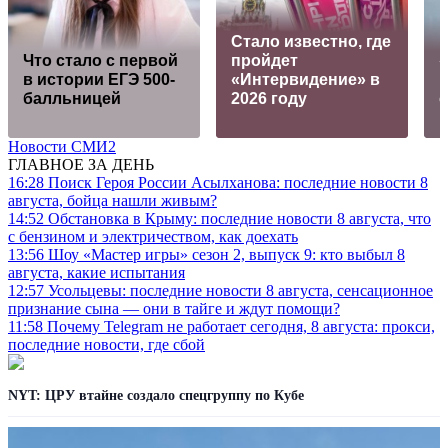
Стало известно, где
Что стало с первой
пройдет
в истории ЕГЭ 500-
«Интервидение» в
балльницей
2026 году
Новости СМИ2
ГЛАВНОЕ ЗА ДЕНЬ
16:28
Поиск Героя России Асылханова: последние новости 8
августа, бойца нашли живым?
14:52
Обстановка в Крыму: последние новости 8 августа, что
с бензином и электричеством, как доехать
13:56
Шоу «Мастер игры» сезон 2, выпуск 9: кто выбыл 8
августа, какие испытания
12:57
Усольцевы: последние новости 8 августа, сенсационное
признание сына — они в тайге и ждут помощи?
11:58
Почему Telegram не работает сегодня, 8 августа: прокси,
последние новости, где сбой
NYT: ЦРУ втайне создало спецгруппу по Кубе