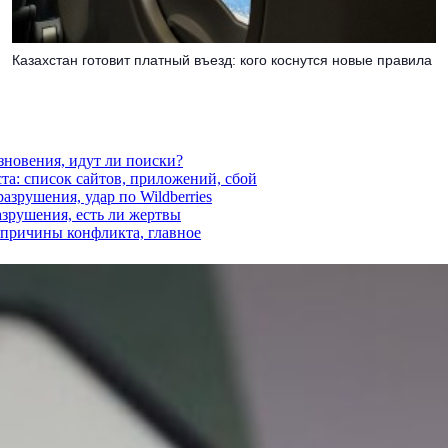
Казахстан готовит платный въезд: кого коснутся новые правила
езновения, идут ли поиски?
ста: список сайтов, приложений, сбой
азрушения, удар по Wildberries
азрушения, есть ли жертвы
, причины конфликта, главное