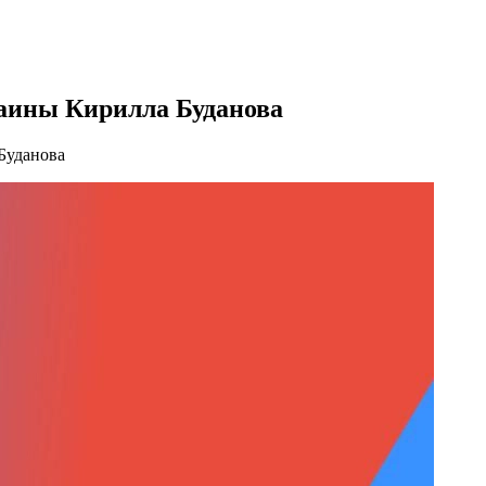
аины Кирилла Буданова
Буданова