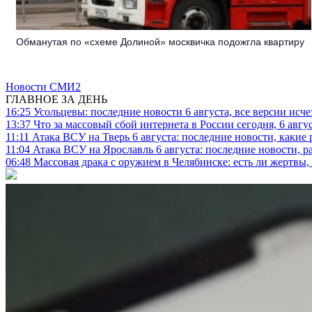
Обманутая по «схеме Долиной» москвичка подожгла квартиру
Новости СМИ2
ГЛАВНОЕ ЗА ДЕНЬ
16:25
Усольцевы: последние новости 6 августа, все версии исч
13:37
Что за массовый сбой интернета в России сегодня, 6 авгу
11:11
Атака ВСУ на Тверь 6 августа: последние новости, какие р
11:04
Атака ВСУ на Ярославль 6 августа: последние новости, р
06:48
Массовая драка с оружием в Челябинске: есть ли жертвы