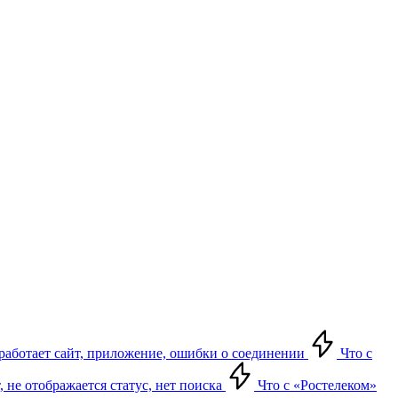
е работает сайт, приложение, ошибки о соединении
Что с
т, не отображается статус, нет поиска
Что с «Ростелеком»