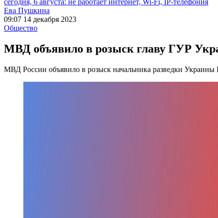
сегодня, 6 августа: не работает интернет, Wi-Fi, IP-телефония
Ева Пушкина
09:07 14 декабря 2023
Общество
МВД объявило в розыск главу ГУР Укр
МВД России объявило в розыск начальника разведки Украины 