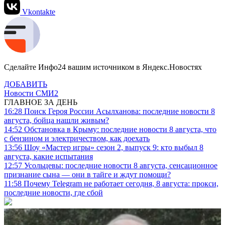
Vkontakte
Сделайте Инфо24 вашим источником в Яндекс.Новостях
ДОБАВИТЬ
Новости СМИ2
ГЛАВНОЕ ЗА ДЕНЬ
16:28
Поиск Героя России Асылханова: последние новости 8
августа, бойца нашли живым?
14:52
Обстановка в Крыму: последние новости 8 августа, что
с бензином и электричеством, как доехать
13:56
Шоу «Мастер игры» сезон 2, выпуск 9: кто выбыл 8
августа, какие испытания
12:57
Усольцевы: последние новости 8 августа, сенсационное
признание сына — они в тайге и ждут помощи?
11:58
Почему Telegram не работает сегодня, 8 августа: прокси,
последние новости, где сбой