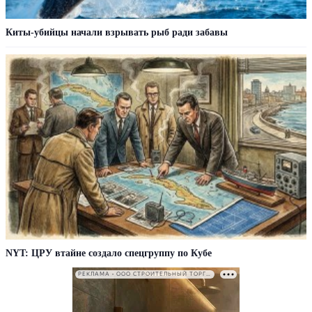
Киты-убийцы начали взрывать рыб ради забавы
NYT: ЦРУ втайне создало спецгруппу по Кубе
РЕКЛАМА • ООО СТРОИТЕЛЬНЫЙ ТОРГОВЫЙ ДОМ «ПЕТРОВИЧ». ИНН: 7802348846