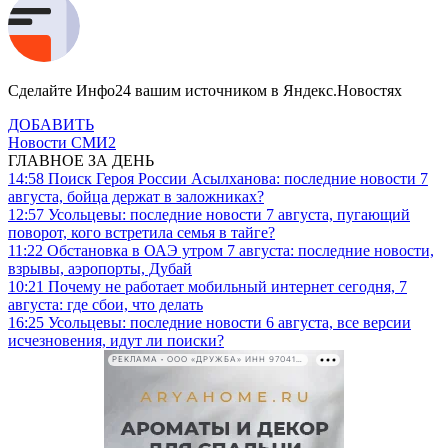
Сделайте Инфо24 вашим источником в Яндекс.Новостях
ДОБАВИТЬ
Новости СМИ2
ГЛАВНОЕ ЗА ДЕНЬ
14:58
Поиск Героя России Асылханова: последние новости 7
августа, бойца держат в заложниках?
12:57
Усольцевы: последние новости 7 августа, пугающий
поворот, кого встретила семья в тайге?
11:22
Обстановка в ОАЭ утром 7 августа: последние новости,
взрывы, аэропорты, Дубай
10:21
Почему не работает мобильный интернет сегодня, 7
августа: где сбои, что делать
16:25
Усольцевы: последние новости 6 августа, все версии
исчезновения, идут ли поиски?
РЕКЛАМА • ООО «ДРУЖБА» ИНН 9704146411