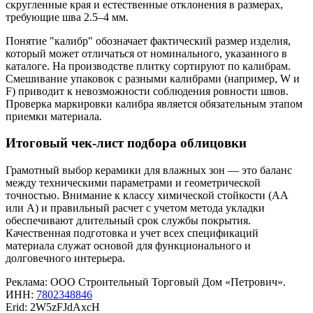
скругленные края и естественные отклонения в размерах,
требующие шва 2.5–4 мм.
Понятие "калибр" обозначает фактический размер изделия,
который может отличаться от номинального, указанного в
каталоге. На производстве плитку сортируют по калибрам.
Смешивание упаковок с разными калибрами (например, W и
F) приводит к невозможности соблюдения ровности швов.
Проверка маркировки калибра является обязательным этапом
приемки материала.
Итоговый чек-лист подбора облицовки
Грамотный выбор керамики для влажных зон — это баланс
между техническими параметрами и геометрической
точностью. Внимание к классу химической стойкости (AA
или A) и правильный расчет с учетом метода укладки
обеспечивают длительный срок службы покрытия.
Качественная подготовка и учет всех спецификаций
материала служат основой для функционального и
долговечного интерьера.
Реклама: ООО Строительный Торговый Дом «Петрович».
ИНН:
7802348846
Erid: 2W5zFJdAxcH