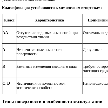
Классификация устойчивости к химическим веществам:
Класс
Характеристика
Применение
AA
Отсутствие видимых изменений при
Оптимально дл
воздействии химии
A
Незначительные изменения
Допустимо
поверхности
B
Заметные изменения внешнего вида
Требует остор
чистящих сред
C, D
Частичная или полная потеря
Непригодно дл
эстетических свойств
Типы поверхности и особенности эксплуатации