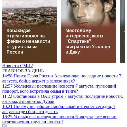
Кобахидзе
Мостовому
отреагировал на
интересно, как в
фейки о ненависти
"Спартаке"
к туристам из
сыграются Угальде
России
и Даку
Новости СМИ2
ГЛАВНОЕ ЗА ДЕНЬ
14:58
Поиск Героя России Асылханова: последние новости 7
августа, бойца держат в заложниках?
12:57
Усольцевы: последние новости 7 августа, пугающий
поворот, кого встретила семья в тайге?
11:22
Обстановка в ОАЭ утром 7 августа: последние новости,
взрывы, аэропорты, Дубай
10:21
Почему не работает мобильный интернет сегодня, 7
августа: где сбои, что делать
16:25
Усольцевы: последние новости 6 августа, все версии
исчезновения, идут ли поиски?