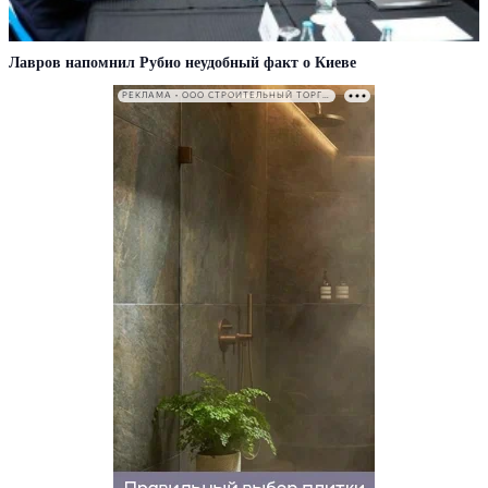
Лавров напомнил Рубио неудобный факт о Киеве
РЕКЛАМА • ООО СТРОИТЕЛЬНЫЙ ТОРГОВЫЙ ДОМ «ПЕТРОВИЧ». ИНН: 7802348846