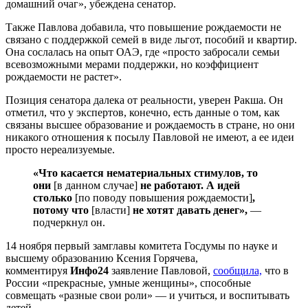
домашний очаг», убеждена сенатор.
Также Павлова добавила, что повышение рождаемости не
связано с поддержкой семей в виде льгот, пособий и квартир.
Она сослалась на опыт ОАЭ, где «просто забросали семьи
всевозможными мерами поддержки, но коэффициент
рождаемости не растет».
Позиция сенатора далека от реальности, уверен Ракша. Он
отметил, что у экспертов, конечно, есть данные о том, как
связаны высшее образование и рождаемость в стране, но они
никакого отношения к посылу Павловой не имеют, а ее идеи
просто нереализуемые.
«Что касается нематериальных стимулов, то
они
[в данном случае]
не работают. А идей
столько
[по поводу повышения рождаемости]
,
потому что
[власти]
не хотят давать денег»,
—
подчеркнул он.
14 ноября первый замглавы комитета Госдумы по науке и
высшему образованию Ксения Горячева,
комментируя
Инфо24
заявление Павловой,
сообщила,
что в
России «прекрасные, умные женщины», способные
совмещать «разные свои роли» — и учиться, и воспитывать
детей.