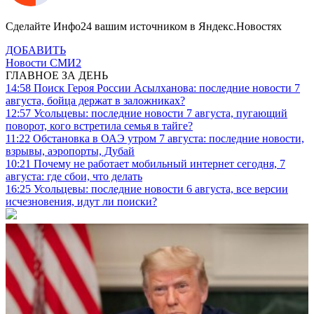
Сделайте Инфо24 вашим источником в Яндекс.Новостях
ДОБАВИТЬ
Новости СМИ2
ГЛАВНОЕ ЗА ДЕНЬ
14:58
Поиск Героя России Асылханова: последние новости 7
августа, бойца держат в заложниках?
12:57
Усольцевы: последние новости 7 августа, пугающий
поворот, кого встретила семья в тайге?
11:22
Обстановка в ОАЭ утром 7 августа: последние новости,
взрывы, аэропорты, Дубай
10:21
Почему не работает мобильный интернет сегодня, 7
августа: где сбои, что делать
16:25
Усольцевы: последние новости 6 августа, все версии
исчезновения, идут ли поиски?