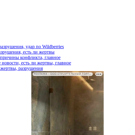
азрушения, удар по Wildberries
азрушения, есть ли жертвы
, причины конфликта, главное
 новости, есть ли жертвы, главное
и жертвы, разрушения
РЕКЛАМА • ООО СТРОИТЕЛЬНЫЙ ТОРГОВЫЙ ДОМ «ПЕТРОВИЧ». ИНН: 7802348846