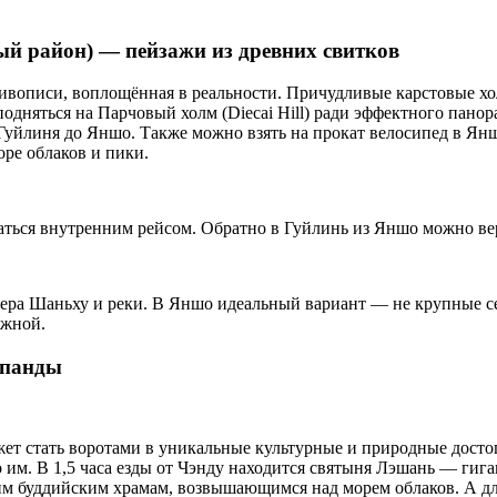
й район) — пейзажи из древних свитков
живописи, воплощённая в реальности. Причудливые карстовые х
одняться на Парчовый холм (Diecai Hill) ради эффектного панор
Гуйлиня до Яншо. Также можно взять на прокат велосипед в Янш
ре облаков и пики.
ться внутренним рейсом. Обратно в Гуйлинь из Яншо можно вер
зера Шаньху и реки. В Яншо идеальный вариант — не крупные сете
ежной.
 панды
ожет стать воротами в уникальные культурные и природные дос
 им. В 1,5 часа езды от Чэнду находится святыня Лэшань — гига
м буддийским храмам, возвышающимся над морем облаков. А дл