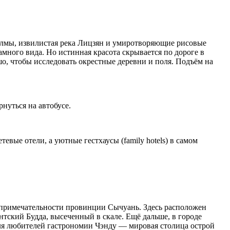
олмы, извилистая река Лицзян и умиротворяющие рисовые
амного вида. Но истинная красота скрывается по дороге в
о, чтобы исследовать окрестные деревни и поля. Подъём на
нуться на автобусе.
вые отели, а уютные гестхаусы (family hotels) в самом
топримечательности провинции Сычуань. Здесь расположен
нтский Будда, высеченный в скале. Ещё дальше, в городе
я любителей гастрономии Чэнду — мировая столица острой