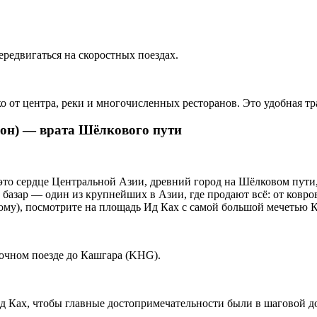
редвигаться на скоростных поездах.
 от центра, реки и многочисленных ресторанов. Это удобная тра
он) — врата Шёлкового пути
о сердце Центральной Азии, древний город на Шёлковом пути, гд
й базар — один из крупнейших в Азии, где продают всё: от ковр
ому), посмотрите на площадь Ид Ках с самой большой мечетью К
ночном поезде до Кашгара (KHG).
Ид Ках, чтобы главные достопримечательности были в шаговой д