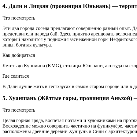
4. Дали и Лицзян (провинция Юньнань) — терри
Что посмотреть
Эти два города-соседа предлагают совершенно разный опыт. Д
представители народа бай. Здесь приятно арендовать велосипе
который находится у подножия заснеженной горы Нефритового
виды, богатая культура.
Как добираться
Лететь до Куньмина (KMG), столицы Юньнани, а оттуда на скоро
Где селиться
В Дали лучше жить в гестхаусах в самом старом городе или в 
5. Хуаншань (Жёлтые горы, провинция Аньхой) 
Что посмотреть
Целая горная гряда, воспетая поэтами и художниками на протя
Восхождение можно совершить частично на фуникулёре, частич
расположены древние деревни Хунцунь и Сиди с архитектурой 