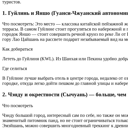
туристов.
1. Гуйлинь и Яншо (Гуанси-Чжуанский автономны
Что посмотреть: Это место — классика китайской пейзажной 
террасы. В самом Гуйлине стоит прогуляться по набережной и п
городок Яншо — стоит совершить речной круиз по реке Ли от 
гору Лао Цайшань на рассвете подарит незабываемый вид на мо
Как добираться
Лететь до Гуйлиня (KWL). Из Шанхая или Пекина удобно добра
Где селиться
В Гуйлине лучше выбрать отель в центре города, недалеко от о
городке, откуда легко дойти пешком до главной улицы и набер
2. Чэнду и окрестности (Сычуань) — больше, чем
Что посмотреть
Чэнду большой город, интересный сам по себе, но также он м
знаменитый питомник панд, но не стоит ограничиваться только
Эмэйшань, можно совершить многодневный треккинг к древни