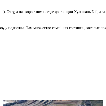
 Оттуда на скоростном поезде до станции Хуаншань Бэй, а зате
нкоу у подножья. Там множество семейных гостиниц, которые по