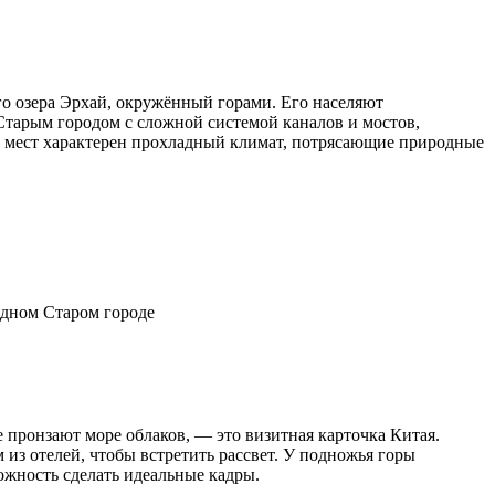
о озера Эрхай, окружённый горами. Его населяют
 Старым городом с сложной системой каналов и мостов,
х мест характерен прохладный климат, потрясающие природные
одном Старом городе
 пронзают море облаков, — это визитная карточка Китая.
з отелей, чтобы встретить рассвет. У подножья горы
ожность сделать идеальные кадры.