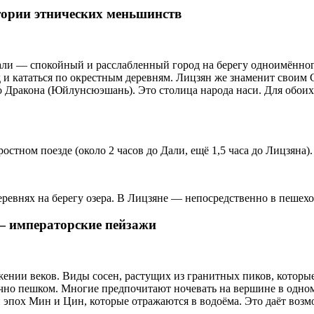
тории этнических меньшинств
али — спокойный и расслабленный город на берегу одноимённог
д и кататься по окрестным деревням. Лицзян же знаменит своим
 Дракона (Юйлунсюэшань). Это столица народа наси. Для обои
стном поезде (около 2 часов до Дали, ещё 1,5 часа до Лицзяна).
деревнях на берегу озера. В Лицзяне — непосредственно в пешех
— императорские пейзажи
жении веков. Виды сосен, растущих из гранитных пиков, которые
но пешком. Многие предпочитают ночевать на вершине в одном и
эпох Мин и Цин, которые отражаются в водоёма. Это даёт возм