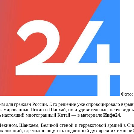
Фото:
 для граждан России. Это решение уже спровоцировало взрывно
екламированные Пекин и Шанхай, но и удивительные, неочевидн
еть настоящий многогранный Китай — в материале
Инфо24
.
Пекином, Шанхаем, Великой стеной и терракотовой армией в Сиа
ных локаций, где можно ощутить подлинный дух древних импери