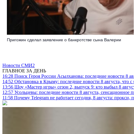
Пригожин сделал заявление о банкротстве сына Валерии
Новости СМИ2
ГЛАВНОЕ ЗА ДЕНЬ
16:28
Поиск Героя России Асылханова: последние новости 8 а
14:52
Обстановка в Крыму: последние новости 8 августа, что с
13:56
Шоу «Мастер игры» сезон 2, выпуск 9: кто выбыл 8 авгус
12:57
Усольцевы: последние новости 8 августа, сенсационное 
11:58
Почему Telegram не работает сегодня, 8 августа: прокси, 