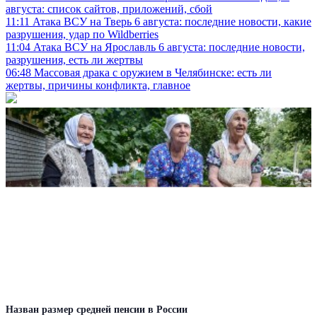
августа: список сайтов, приложений, сбой
11:11
Атака ВСУ на Тверь 6 августа: последние новости, какие
разрушения, удар по Wildberries
11:04
Атака ВСУ на Ярославль 6 августа: последние новости,
разрушения, есть ли жертвы
06:48
Массовая драка с оружием в Челябинске: есть ли
жертвы, причины конфликта, главное
Назван размер средней пенсии в России