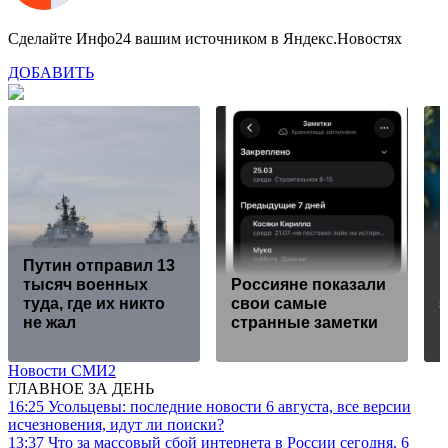
Сделайте Инфо24 вашим источником в Яндекс.Новостях
ДОБАВИТЬ
Путин отправил 13
тысяч военных
Россияне показали
туда, где их никто
свои самые
не жал
странные заметки
и
Новости СМИ2
ГЛАВНОЕ ЗА ДЕНЬ
16:25
Усольцевы: последние новости 6 августа, все версии
исчезновения, идут ли поиски?
13:37
Что за массовый сбой интернета в России сегодня, 6