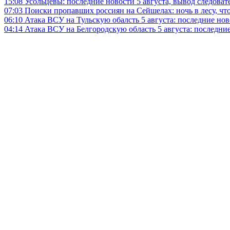
15:08
Усольцевы: последние новости 5 августа, вывод следоват
07:03
Поиски пропавших россиян на Сейшелах: ночь в лесу, что
06:10
Атака ВСУ на Тульскую обалсть 5 августа: последние нов
04:14
Атака ВСУ на Белгородскую область 5 августа: последние