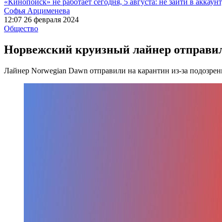
«Кинопоиск» не работает сегодня, 5 августа: не зайти в аккаунт,
Софья Арцименева
12:07 26 февраля 2024
Общество
Норвежский круизный лайнер отправил
Лайнер Norwegian Dawn отправили на карантин из-за подозрен