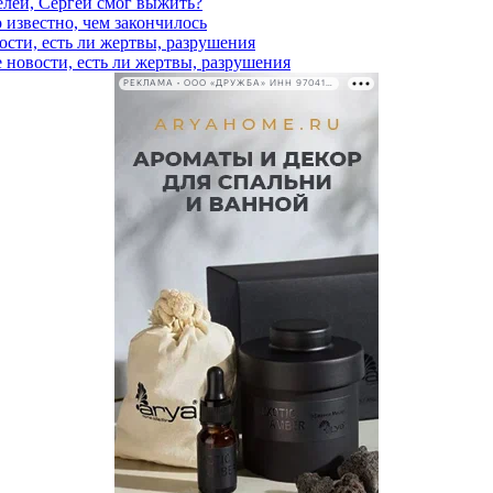
елей, Сергей смог выжить?
 известно, чем закончилось
ости, есть ли жертвы, разрушения
 новости, есть ли жертвы, разрушения
РЕКЛАМА • ООО «ДРУЖБА» ИНН 9704146411