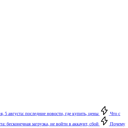
я, 5 августа: последние новости, где купить, цены
Что с
та: бесконечная загрузка, не войти в аккаунт, сбой
Почему