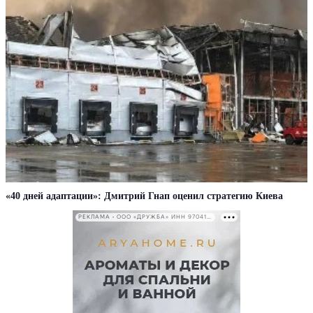
«40 дней адаптации»: Дмитрий Гнап оценил стратегию Киева
РЕКЛАМА • ООО «ДРУЖБА» ИНН 9704146411