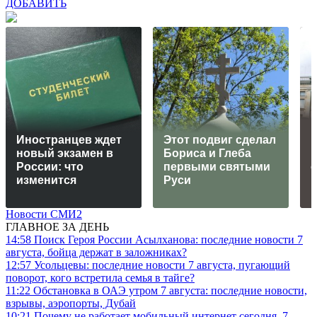
ДОБАВИТЬ
Иностранцев ждет
Этот подвиг сделал
новый экзамен в
Бориса и Глеба
России: что
первыми святыми
изменится
Руси
Новости СМИ2
ГЛАВНОЕ ЗА ДЕНЬ
14:58
Поиск Героя России Асылханова: последние новости 7
августа, бойца держат в заложниках?
12:57
Усольцевы: последние новости 7 августа, пугающий
поворот, кого встретила семья в тайге?
11:22
Обстановка в ОАЭ утром 7 августа: последние новости,
взрывы, аэропорты, Дубай
10:21
Почему не работает мобильный интернет сегодня, 7