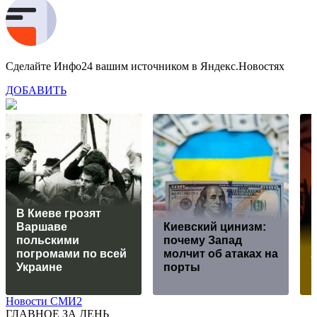
Сделайте Инфо24 вашим источником в Яндекс.Новостях
ДОБАВИТЬ
В Киеве грозят
Варшаве
Киевский цинизм:
польскими
почему Запад
погромами по всей
молчит об атаках на
Украине
порты
Новости СМИ2
ГЛАВНОЕ ЗА ДЕНЬ