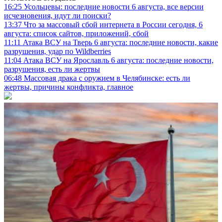
16:25
Усольцевы: последние новости 6 августа, все версии
исчезновения, идут ли поиски?
13:37
Что за массовый сбой интернета в России сегодня, 6
августа: список сайтов, приложений, сбой
11:11
Атака ВСУ на Тверь 6 августа: последние новости, какие
разрушения, удар по Wildberries
11:04
Атака ВСУ на Ярославль 6 августа: последние новости,
разрушения, есть ли жертвы
06:48
Массовая драка с оружием в Челябинске: есть ли
жертвы, причины конфликта, главное