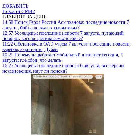
ДОБАВИТЬ
Новости СМИ2
ГЛАВНОЕ ЗА ДЕНЬ
14:58
Поиск Героя России Асылханова: последние новости 7
августа, бойца держат в заложниках?
12:57
Усольцевы: последние новости 7 августа, пугающий
поворот, кого встретила семья в тайге?
11:22
Обстановка в ОАЭ утром 7 августа: последние новости,
взрывы, аэропорты, Дубай
10:21
Почему не работает мобильный интернет сегодня, 7
августа: где сбои, что делать
16:25
Усольцевы: последние новости 6 августа, все версии
исчезновения, идут ли поиски?
РЕКЛАМА • ООО СТРОИТЕЛЬНЫЙ ТОРГОВЫЙ ДОМ «ПЕТРОВИЧ». ИНН: 7802348846