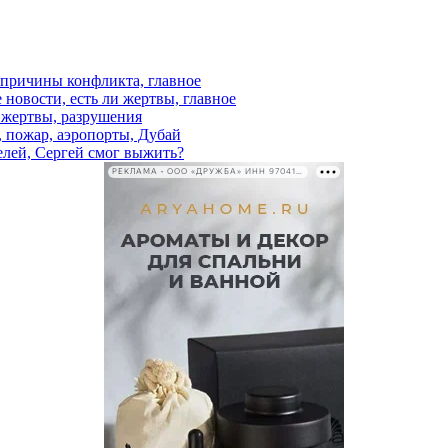
, причины конфликта, главное
 новости, есть ли жертвы, главное
и жертвы, разрушения
, пожар, аэропорты, Дубай
елей, Сергей смог выжить?
РЕКЛАМА • ООО «ДРУЖБА» ИНН 9704146411