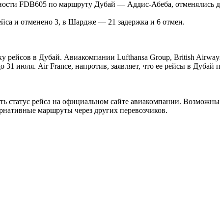
тности
FDB
605 по маршруту Дубай — Аддис-Абеба, отменялись д
ейса и отменено 3, в Шардже — 21 задержка и 6 отмен.
ку рейсов в Дубай. Авиакомпании
Lufthansa
Group
,
British
Airway
о 31 июля.
Air
France
, напротив, заявляет, что ее рейсы в Дуб
ять статус рейса на официальном сайте авиакомпании. Возможны
ернативные маршруты через других перевозчиков.