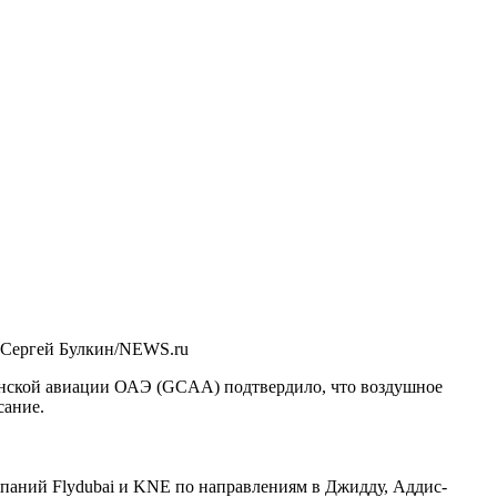
 Сергей Булкин/NEWS.ru
нской авиации ОАЭ (
GCAA
) подтвердило, что воздушное
сание.
омпаний
Flydubai
и
KNE
по направлениям в Джидду, Аддис-