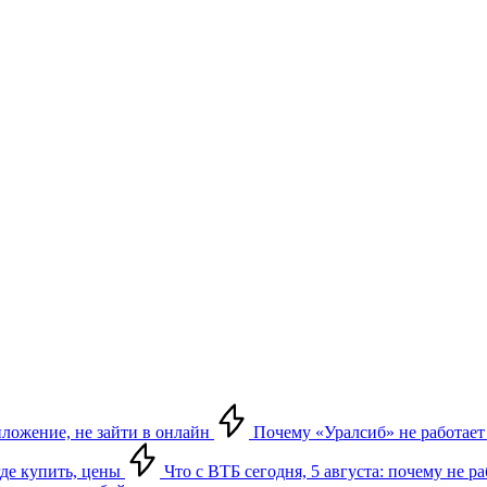
риложение, не зайти в онлайн
Почему «Уралсиб» не работает 
где купить, цены
Что с ВТБ сегодня, 5 августа: почему не р