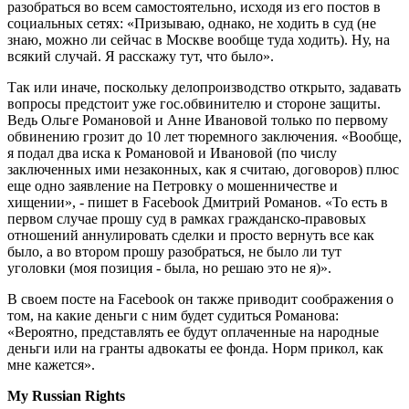
разобраться во всем самостоятельно, исходя из его постов в
социальных сетях: «Призываю, однако, не ходить в суд (не
знаю, можно ли сейчас в Москве вообще туда ходить). Ну, на
всякий случай. Я расскажу тут, что было».
Так или иначе, поскольку делопроизводство открыто, задавать
вопросы предстоит уже гос.обвинителю и стороне защиты.
Ведь Ольге Романовой и Анне Ивановой только по первому
обвинению грозит до 10 лет тюремного заключения. «Вообще,
я подал два иска к Романовой и Ивановой (по числу
заключенных ими незаконных, как я считаю, договоров) плюс
еще одно заявление на Петровку о мошенничестве и
хищении», - пишет в Facebook Дмитрий Романов. «То есть в
первом случае прошу суд в рамках гражданско-правовых
отношений аннулировать сделки и просто вернуть все как
было, а во втором прошу разобраться, не было ли тут
уголовки (моя позиция - была, но решаю это не я)».
В своем посте на Facebook он также приводит соображения о
том, на какие деньги с ним будет судиться Романова:
«Вероятно, представлять ее будут оплаченные на народные
деньги или на гранты адвокаты ее фонда. Норм прикол, как
мне кажется».
My Russian Rights