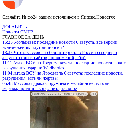
Сделайте Инфо24 вашим источником в Яндекс.Новостях
ДОБАВИТЬ
Новости СМИ2
ГЛАВНОЕ ЗА ДЕНЬ
16:25
Усольцевы: последние новости 6 августа, все версии
исчезновения, идут ли поиски?
13:37
Что за массовый сбой интернета в России сегодня, 6
августа: список сайтов, приложений, сбой
11:11
Атака ВСУ на Тверь 6 августа: последние новости, какие
разрушения, удар по Wildberries
11:04
Атака ВСУ на Ярославль 6 августа: последние новости,
разрушения, есть ли жертвы
06:48
Массовая драка с оружием в Челябинске: есть ли
жертвы, причины конфликта, главное
РЕКЛАМА • ООО СТРОИТЕЛЬНЫЙ ТОРГОВЫЙ ДОМ «ПЕТРОВИЧ». ИНН: 7802348846