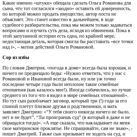
Какие именно «штуки» обещала сделать Ольга Романова для
сына, что тот согласился «заодно» оставить ей доверенность,
по которой можно продать имущество, автор поста не
объясняет. Это станет известно в дальнейшем, в ходе
судебного разбирательства, пока мы можем только задаваться
вопросами и изучить суть дела, исходя из обвинения. Пока в
этой запутанной истории есть одна, по крайней мере,
недостающая деталь, которая смогла бы расставить «все точки
над i», – мотив действий Ольги Романовой.
Сор из избы
По словам Дмитрия, «погода в доме» всегда была хорошая, и
ничего не предвещало беды: «Нужно отметить, что у нас с
Романовой и Ивановой всегда были, ну или уж точно
последние четыре года были неплохие такие семейные
отношения (как казалось мне!). Иногда собачились, но лучше
среднего из того что я видел в мире семейных отношений».
Но тут сын разоблачает заговор, который три (!) года за его
спиной плетут близкие друзья и родственники, и мать
заявляет Дмитрию: «“У тебя своего никогда ничего не было,
нет и не будет”, “Ты проиграешь суд” (в который я даже и не
обращался тогда)». «А еще сказала, что накладывает на меня
свое материнское проклятье. Не спрашивайте, сам не знаю», -
пишет Дмитрий. Также сын призывает не ходить на суд, и