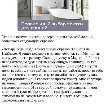
Условия получения этой доверенности сам же Дмитрий
описывает следующим образом:
«Четыре года назад я счастливым образом женился на
Изабелле. Лучшее решение в жизни, чего уж тут. Мы почти
сразу уехали за границу. Свою однушку в Марьиной Роще я
перед отъездом думал сдать кому-нибудь славному, но тут
появилась Романова (
мать Дмитрия – прим. ред.
): а пусти
пожить сестру, у нее сейчас ни денег, ни работы, просить тебя
она стесняется, к тому же о коте позаботится лучше чужих
людей (спойлер - она его вскоре просто убьет). Мне квартиры
не жалко! Заодно Романова попросила оформить на нее
гендоверенность. И за сестрой поможет приглядеть, и мои
какие-то штуки якобы сделает, если будет нужно, а я
сэкономлю на самолетах и вообще. В итоге я отнюдь не
сэкономил на самолетах».