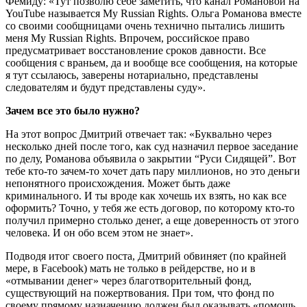
Фемиду: «Тут позволю себе заметить, что канал Романовой на
YouTube называется My Russian Rights. Ольга Романова вместе
со своими сообщницами очень технично пытались лишить
меня My Russian Rights. Впрочем, российское право
предусматривает восстановление сроков давности. Все
сообщения с враньем, да и вообще все сообщения, на которые
я тут ссылаюсь, заверены нотариально, представлены
следователям и будут представлены суду».
Зачем все это было нужно?
На этот вопрос Дмитрий отвечает так: «Буквально через
несколько дней после того, как суд назначил первое заседание
по делу, Романова объявила о закрытии “Руси Сидящей”. Вот
тебе кто-то зачем-то хочет дать пару миллионов, но это деньги
непонятного происхождения. Может быть даже
криминального. И ты вроде как хочешь их взять, но как все
оформить? Точно, у тебя же есть договор, по которому кто-то
получил примерно столько денег, а еще доверенность от этого
человека. И он обо всем этом не знает».
Подводя итог своего поста, Дмитрий обвиняет (по крайней
мере, в Facebook) мать не только в рейдерстве, но и в
«отмывании денег» через благотворительный фонд,
существующий на пожертвования. При том, что фонд по
своему прямому назначению должен был оказывать «помощь