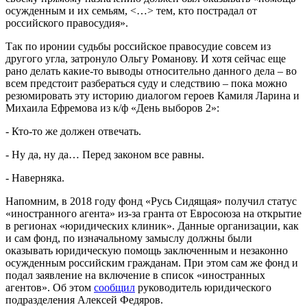
осужденным и их семьям, <…> тем, кто пострадал от
российского правосудия».
Так по иронии судьбы российское правосудие совсем из
другого угла, затронуло Ольгу Романову. И хотя сейчас еще
рано делать какие-то выводы относительно данного дела – во
всем предстоит разбераться суду и следствию – пока можно
резюмировать эту историю диалогом героев Камиля Ларина и
Михаила Ефремова из к/ф «День выборов 2»:
- Кто-то же должен отвечать.
- Ну да, ну да… Перед законом все равны.
- Наверняка.
Напомним, в 2018 году фонд «Русь Сидящая» получил статус
«иностранного агента» из-за гранта от Евросоюза на открытие
в регионах «юридических клиник». Данные организации, как
и сам фонд, по изначальному замыслу должны были
оказывать юридическую помощь заключенным и незаконно
осужденным российским гражданам. При этом сам же фонд и
подал заявление на включение в список «иностранных
агентов». Об этом
сообщил
руководитель юридического
подразделения Алексей Федяров.