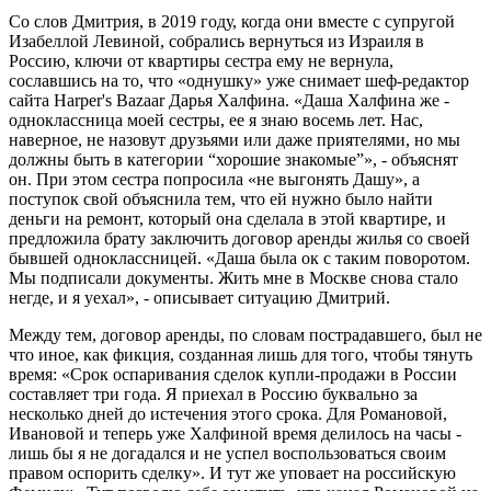
Со слов Дмитрия, в 2019 году, когда они вместе с супругой
Изабеллой Левиной, собрались вернуться из Израиля в
Россию, ключи от квартиры сестра ему не вернула,
сославшись на то, что «однушку» уже снимает шеф-редактор
сайта Harper's Bazaar Дарья Халфина. «Даша Халфина же -
одноклассница моей сестры, ее я знаю восемь лет. Нас,
наверное, не назовут друзьями или даже приятелями, но мы
должны быть в категории “хорошие знакомые”», - объяснят
он. При этом сестра попросила «не выгонять Дашу», а
поступок свой объяснила тем, что ей нужно было найти
деньги на ремонт, который она сделала в этой квартире, и
предложила брату заключить договор аренды жилья со своей
бывшей одноклассницей. «Даша была ок с таким поворотом.
Мы подписали документы. Жить мне в Москве снова стало
негде, и я уехал», - описывает ситуацию Дмитрий.
Между тем, договор аренды, по словам пострадавшего, был не
что иное, как фикция, созданная лишь для того, чтобы тянуть
время: «Срок оспаривания сделок купли-продажи в России
составляет три года. Я приехал в Россию буквально за
несколько дней до истечения этого срока. Для Романовой,
Ивановой и теперь уже Халфиной время делилось на часы -
лишь бы я не догадался и не успел воспользоваться своим
правом оспорить сделку». И тут же уповает на российскую