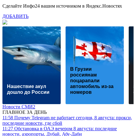
Сделайте Инфо24 вашим источником в Яндекс.Новостях
ДОБАВИТЬ
В Грузии
россиянам
поцарапали
п
Нашествие акул
автомобиль из-за
дошло до России
номеров
Новости СМИ2
ГЛАВНОЕ ЗА ДЕНЬ
11:58
Почему Telegram не работает сегодня, 8 августа: прокси,
последние новости, где сбой
11:27
Обстановка в ОАЭ вечером 8 августа: последние
новости, аэропорты, Дубай, Абу-Даби