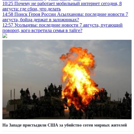
10:25
Почему не работает мобильный интернет сегодня, 8
августа: где сбои, что делать
14:58
Поиск Героя России Асылханова: последние новости 7
августа, бойца держат в заложниках?
12:57
Усольцевы: последние новости 7 августа, пугающий
поворот, кого встретила семья в тайге?
На Западе пристыдили США за убийство сотен мирных жителей