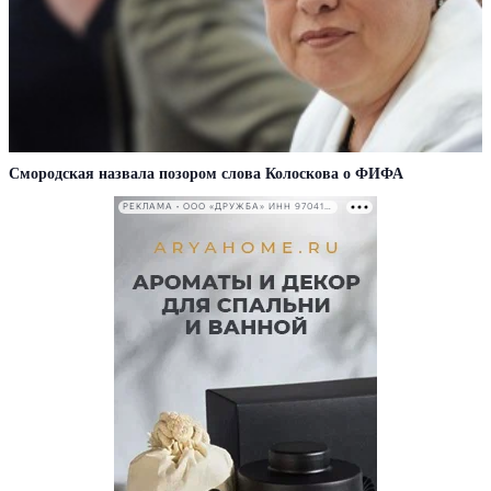
Смородская назвала позором слова Колоскова о ФИФА
РЕКЛАМА • ООО «ДРУЖБА» ИНН 9704146411