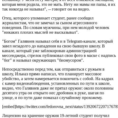
которая меня родила, это не мать. Нету ни мамы ни папы, я их
так никогда не называл", -- говорит он на видео.
Отец, которого упоминает студент, ранее сообщил
журналистам, что не замечал за сыном агрессивного
поведения. По словам мужчины, при нем молодой человек
"никаких плохих мыслей не высказывал".
"Богом" Галявиев называл себя и в Telegram-канале, который
завел незадолго до нападения на свою бывшую школу. В
канале, который уже заблокирован администрацией
мессенджера, стрелок публиковал свои фото в маске с надпись
"бог" и называл окружающих "биомусором".
Непосредственно перед тем, как отправиться с ружьем в
школу, Ильназ прямо написал, что планирует массовое
убийство, а затем намеревается покончить с собой. На кадрах
с камер видеонаблюдения, установленных по пути к школе,
видно, что Галявиев даже не прятал оружие: около половины
десятого утра он открыто нес дробовик в руке, шагая по
улице, и по пути даже помахал случайному прохожему.
[embed]https://twitter.com/fedorovna_next/status/139206722071767
Лицензию на хранение оружия 19-летний студент получил