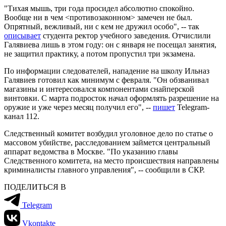
"Тихая мышь, три года просидел абсолютно спокойно.
Вообще ни в чем <противозаконном> замечен не был.
Опрятный, вежливый, ни с кем не дружил особо", -- так
описывает
студента ректор учебного заведения. Отчислили
Галявиева лишь в этом году: он с января не посещал занятия,
не защитил практику, а потом пропустил три экзамена.
По информации следователей, нападение на школу Ильназ
Галявиев готовил как минимум с февраля. "Он обзванивал
магазины и интересовался компонентами снайперской
винтовки. С марта подросток начал оформлять разрешение на
оружие и уже через месяц получил его", --
пишет
Telegram-
канал 112.
Следственный комитет возбудил уголовное дело по статье о
массовом убийстве, расследованием займется центральный
аппарат ведомства в Москве. "По указанию главы
Следственного комитета, на место происшествия направлены
криминалисты главного управления", -- сообщили в СКР.
ПОДЕЛИТЬСЯ В
Telegram
Vkontakte