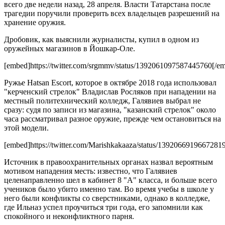
всего две недели назад, 28 апреля. Власти Татарстана после
трагедии поручили проверить всех владельцев разрешений на
хранение оружия.
Дробовик, как выяснили журналисты, купил в одном из
оружейных магазинов в Йошкар-Оле.
[embed]https://twitter.com/srgmmv/status/1392061097587445760[/e
Ружье Hatsan Escort, которое в октябре 2018 года использовал
"керченский стрелок" Владислав Росляков при нападении на
местный политехнический колледж, Галявиев выбрал не
сразу: судя по записи из магазина, "казанский стрелок" около
часа рассматривал разное оружие, прежде чем остановиться на
этой модели.
[embed]https://twitter.com/Marishkakaaza/status/1392066919667281
Источник в правоохранительных органах назвал вероятным
мотивом нападения месть: известно, что Галявиев
целенаправленно шел в кабинет 8 "А" класса, и больше всего
учеников было убито именно там. Во время учебы в школе у
него были конфликты со сверстниками, однако в колледже,
где Ильназ успел проучиться три года, его запомнили как
спокойного и неконфликтного парня.