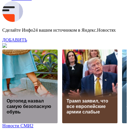
Сделайте Инфо24 вашим источником в Яндекс.Новостях
ДОБАВИТЬ
Ю
Ортопед назвал
Трамп заявил, что
р
самую безопасную
все европейские
обувь
армии слабые
у
Новости СМИ2