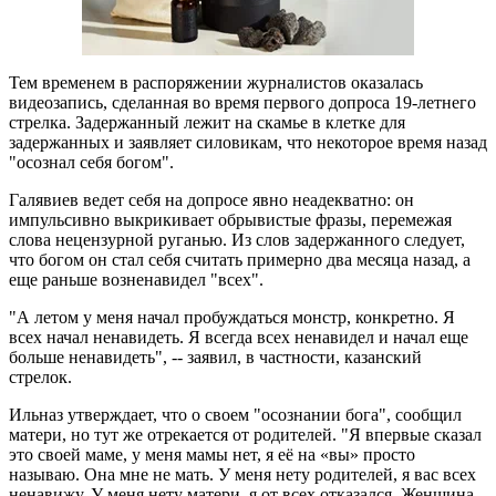
Тем временем в распоряжении журналистов оказалась
видеозапись, сделанная во время первого допроса 19-летнего
стрелка. Задержанный лежит на скамье в клетке для
задержанных и заявляет силовикам, что некоторое время назад
"осознал себя богом".
Галявиев ведет себя на допросе явно неадекватно: он
импульсивно выкрикивает обрывистые фразы, перемежая
слова нецензурной руганью. Из слов задержанного следует,
что богом он стал себя считать примерно два месяца назад, а
еще раньше возненавидел "всех".
"А летом у меня начал пробуждаться монстр, конкретно. Я
всех начал ненавидеть. Я всегда всех ненавидел и начал еще
больше ненавидеть", -- заявил, в частности, казанский
стрелок.
Ильназ утверждает, что о своем "осознании бога", сообщил
матери, но тут же отрекается от родителей. "Я впервые сказал
это своей маме, у меня мамы нет, я её на «вы» просто
называю. Она мне не мать. У меня нету родителей, я вас всех
ненавижу. У меня нету матери, я от всех отказался. Женщина,