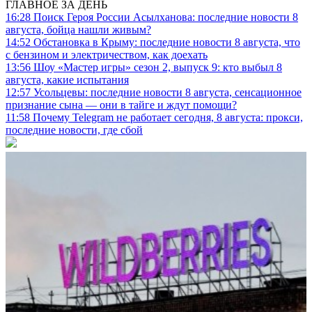
ГЛАВНОЕ ЗА ДЕНЬ
16:28
Поиск Героя России Асылханова: последние новости 8
августа, бойца нашли живым?
14:52
Обстановка в Крыму: последние новости 8 августа, что
с бензином и электричеством, как доехать
13:56
Шоу «Мастер игры» сезон 2, выпуск 9: кто выбыл 8
августа, какие испытания
12:57
Усольцевы: последние новости 8 августа, сенсационное
признание сына — они в тайге и ждут помощи?
11:58
Почему Telegram не работает сегодня, 8 августа: прокси,
последние новости, где сбой