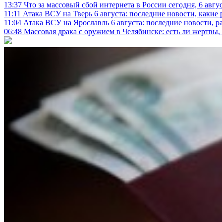
13:37
Что за массовый сбой интернета в России сегодня, 6 авгу
11:11
Атака ВСУ на Тверь 6 августа: последние новости, какие р
11:04
Атака ВСУ на Ярославль 6 августа: последние новости, р
06:48
Массовая драка с оружием в Челябинске: есть ли жертвы