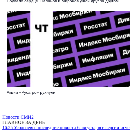
Подвело сердце. Папанов и Миронов ушли друг за другом
Акции «Русагро» рухнули
Новости СМИ2
ГЛАВНОЕ ЗА ДЕНЬ
16:25
Усольцевы: последние новости 6 августа, все версии исч