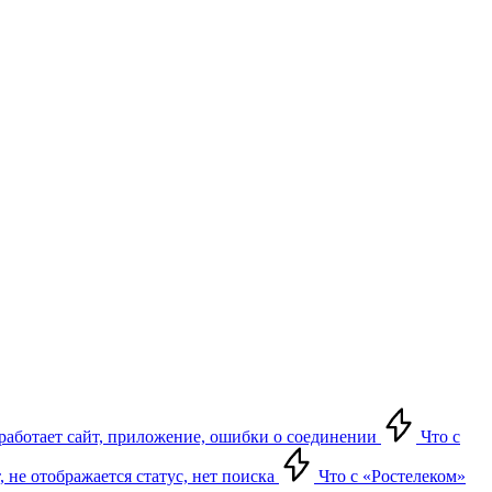
е работает сайт, приложение, ошибки о соединении
Что с
т, не отображается статус, нет поиска
Что с «Ростелеком»