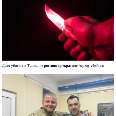
Дело убитых в Таиланде россиян прекратило череду убийств