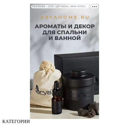
РЕКЛАМА • ООО «ДРУЖБА» ИНН 9704146411
КАТЕГОРИИ