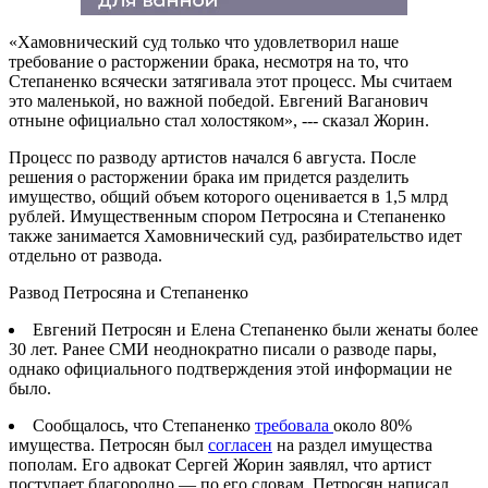
«Хамовнический суд только что удовлетворил наше
требование о расторжении брака, несмотря на то, что
Степаненко всячески затягивала этот процесс. Мы считаем
это маленькой, но важной победой. Евгений Ваганович
отныне официально стал холостяком», --- сказал Жорин.
Процесс по разводу артистов начался 6 августа. После
решения о расторжении брака им придется разделить
имущество, общий объем которого оценивается в 1,5 млрд
рублей. Имущественным спором Петросяна и Степаненко
также занимается Хамовнический суд, разбирательство идет
отдельно от развода.
Развод Петросяна и Степаненко
Евгений Петросян и Елена Степаненко были женаты более
30 лет. Ранее СМИ неоднократно писали о разводе пары,
однако официального подтверждения этой информации не
было.
Сообщалось, что Степаненко
требовала
около 80%
имущества. Петросян был
согласен
на раздел имущества
пополам. Его адвокат Сергей Жорин заявлял, что артист
поступает благородно — по его словам, Петросян написал