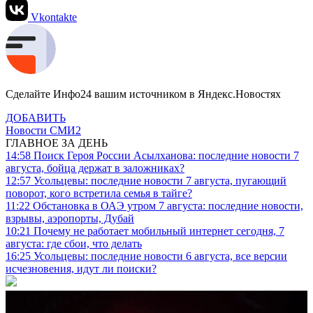
Vkontakte
Сделайте Инфо24 вашим источником в Яндекс.Новостях
ДОБАВИТЬ
Новости СМИ2
ГЛАВНОЕ ЗА ДЕНЬ
14:58
Поиск Героя России Асылханова: последние новости 7
августа, бойца держат в заложниках?
12:57
Усольцевы: последние новости 7 августа, пугающий
поворот, кого встретила семья в тайге?
11:22
Обстановка в ОАЭ утром 7 августа: последние новости,
взрывы, аэропорты, Дубай
10:21
Почему не работает мобильный интернет сегодня, 7
августа: где сбои, что делать
16:25
Усольцевы: последние новости 6 августа, все версии
исчезновения, идут ли поиски?