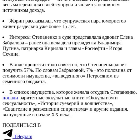
весь материал для своей супруги и является основным
источником дохода.
Жорин рассказывал, что супружеская пара юмористов
живет раздельно уже более 15 лет.
Интересы Степаненко в суде представляла адвокат Елена
Забралова – ранее она вела дела президента Владимира
Путина, патриарха Кирилла и главы «Роснефти» Игоря
Сечина.
В ходе процесса стало известно, что Степаненко хочет
получить 57%. По словам Забраловой, 7% - это половина от
стоимости имущества, «выведенного» Петросяном из
семейного бюджета.
В список имущества, которое желала отсудить Степаненко,
попали
раритетные оккультные книги «Оккультизм и
сексуальность», «История суеверий и волшебства»,
«Евангелие в разъяснении спиритизма» и другие издания,
выпущенные в начале XX века.
ПОДЕЛИТЬСЯ В
Telegram