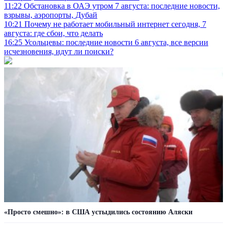
11:22
Обстановка в ОАЭ утром 7 августа: последние новости,
взрывы, аэропорты, Дубай
10:21
Почему не работает мобильный интернет сегодня, 7
августа: где сбои, что делать
16:25
Усольцевы: последние новости 6 августа, все версии
исчезновения, идут ли поиски?
«Просто смешно»: в США устыдились состоянию Аляски