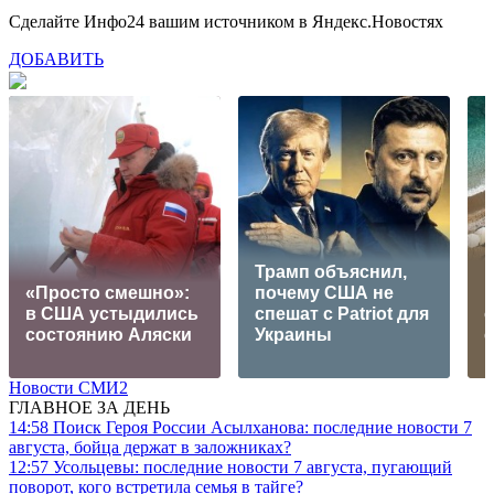
Сделайте Инфо24 вашим источником в Яндекс.Новостях
ДОБАВИТЬ
Трамп объяснил,
В
«Просто смешно»:
почему США не
в США устыдились
спешат с Patriot для
о
состоянию Аляски
Украины
Новости СМИ2
ГЛАВНОЕ ЗА ДЕНЬ
14:58
Поиск Героя России Асылханова: последние новости 7
августа, бойца держат в заложниках?
12:57
Усольцевы: последние новости 7 августа, пугающий
поворот, кого встретила семья в тайге?