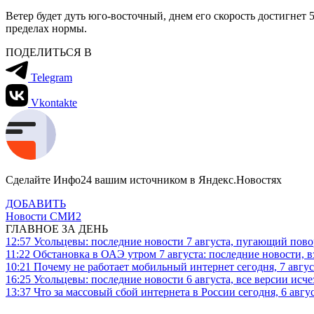
Ветер будет дуть юго-восточный, днем его скорость достигнет 
пределах нормы.
ПОДЕЛИТЬСЯ В
Telegram
Vkontakte
Сделайте Инфо24 вашим источником в Яндекс.Новостях
ДОБАВИТЬ
Новости СМИ2
ГЛАВНОЕ ЗА ДЕНЬ
12:57
Усольцевы: последние новости 7 августа, пугающий повор
11:22
Обстановка в ОАЭ утром 7 августа: последние новости, 
10:21
Почему не работает мобильный интернет сегодня, 7 август
16:25
Усольцевы: последние новости 6 августа, все версии исч
13:37
Что за массовый сбой интернета в России сегодня, 6 авгу