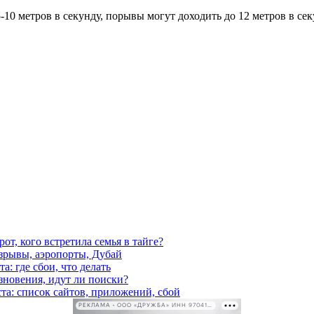
5-10 метров в секунду, порывы могут доходить до 12 метров в се
от, кого встретила семья в тайге?
взрывы, аэропорты, Дубай
а: где сбои, что делать
езновения, идут ли поиски?
ста: список сайтов, приложений, сбой
РЕКЛАМА • ООО «ДРУЖБА» ИНН 9704146411